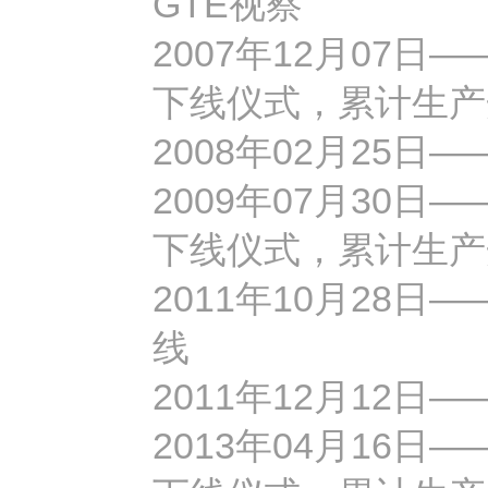
GTE视察
2007年12月07日
下线仪式，累计生产
2008年02月25日
2009年07月30日
下线仪式，累计生产
2011年10月28日
线
2011年12月12日
2013年04月16日