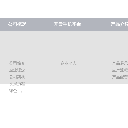
公司概况
开云手机平台_
产品介
开云（中国）
公司简介
企业动态
产品展示
企业理念
生产流程
公司架构
产品配套
发展历程
绿色工厂