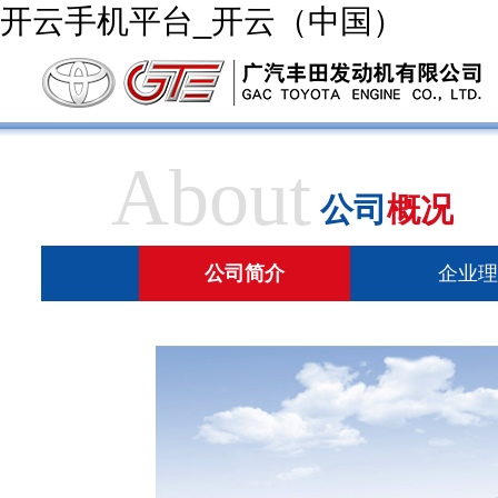
开云手机平台_开云（中国）
About
公司
概况
公司简介
企业理