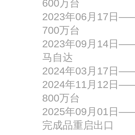
600万台
2023
年
06
月
17
日—
700万台
2023
年
09
月
14
日—
马自达
2024
年
03
月
17
日—
2024
年
11
月
12
日—
800万台
2025
年0
9
月
01
日—
完成品重启出口