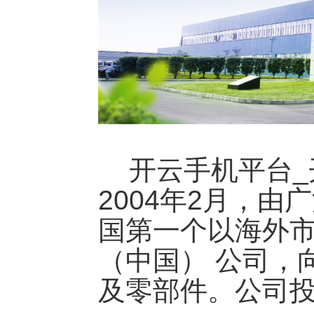
开云手机平台_
2004
年
2
月，由广
国第一个以海外市
（中国） 公司，
及零部件。
公司